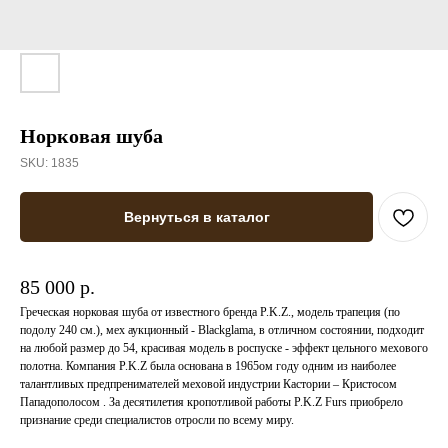
Норковая шуба
SKU:
1835
Вернуться в каталог
85 000 р.
Греческая норковая шуба от известного бренда P.K.Z., модель трапеция (по
подолу 240 см.), мех аукционный - Blackglama, в отличном состоянии, подходит
на любой размер до 54, красивая модель в роспуске - эффект цельного мехового
полотна. Компания P.K.Z была основана в 1965ом году одним из наиболее
талантливых предпренимателей меховой индустрии Кастории – Кристосом
Пападополосом . За десятилетия кропотливой работы P.K.Z Furs приобрело
признание среди специалистов отросли по всему миру.